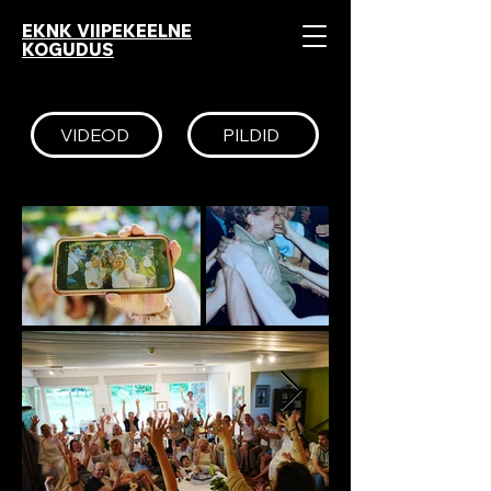
EKNK VIIPEKEELNE
KOGUDUS
VIDEOD
PILDID